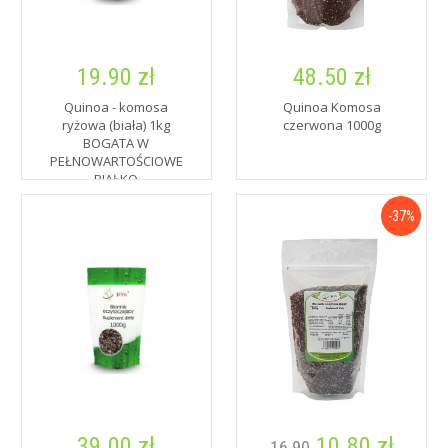
19.90 zł
48.50 zł
Quinoa - komosa
Quinoa Komosa
ryżowa (biała) 1kg
czerwona 1000g
BOGATA W
PEŁNOWARTOŚCIOWE
BIAŁKO
-37%
39.00 zł
10.80 zł
16.90