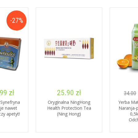
-27%
99 zł
25.90 zł
34.00
a Synefryna
Oryginalna NingHong
Yerba Mat
je nawet
Health Protection Tea
Naranja
czy apetyt!
(Ning Hong)
0,5
Odc