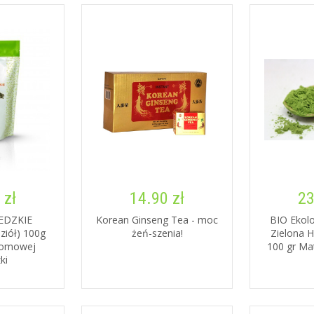
 zł
14.90 zł
23
EDZKIE
Korean Ginseng Tea - moc
BIO Ekol
ziół) 100g
żeń-szenia!
Zielona H
Domowej
100 gr Ma
ki