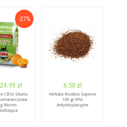
-27%
24.99 zł
6.50 zł
e CBSe Silueta
Herbata Rooibos Superior
-pomarańczowa
100 gr RPA
kg Mocno
Antyoksydacyjnie
hudzająca