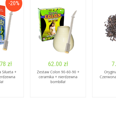
-20%
78 zł
62.00 zł
7
 Silueta +
Zestaw Colon 90-60-90 +
Orygin
ierdzewna
ceramika + nierdzewna
Czerwona
la!
bombilla!