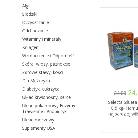
Algi
Słodziki
Oczyszczanie
Odchudzanie
Witaminy i minerały
Kolagen
Wzmocnienie i Odporność
Skóra, włosy, paznokcie
Zdrowe stawy, kości
Dla Mężczyzn
Diabetyk, cukrzyca
24.
34.00
Układ krwionośny, serce
Selecta Siluet
Układ pokarmowy Enzymy
0,5 kg- Hamu
Trawienne i Priobiotyki
najbardziej wil
Układ moczowy
Suplementy USA