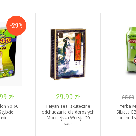
-29%
99 zł
29.90 zł
35.00
lon 90-60-
Feiyan Tea -skuteczne
Yerba M
Szybkie
odchudzanie dla dorosłych
Silueta 
anie
Mocniejsza Wersja 20
odchudza
sasz