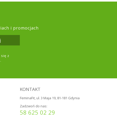
ciach i promocjach
j
się z
.
KONTAKT
FeminaFit, ul. 3 Maja 19, 81-181 Gdynia
Zadzwoń do nas:
58 625 02 29