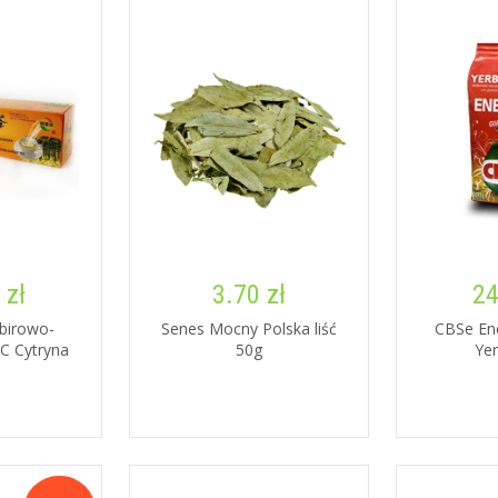
 zł
3.70 zł
24
birowo-
Senes Mocny Polska liść
CBSe En
C Cytryna
50g
Ye