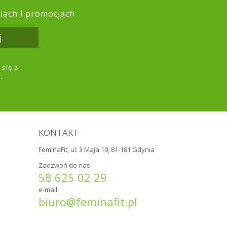
ciach i promocjach
j
się z
.
KONTAKT
FeminaFit, ul. 3 Maja 19, 81-181 Gdynia
Zadzwoń do nas:
58 625 02 29
e-mail:
biuro@feminafit.pl