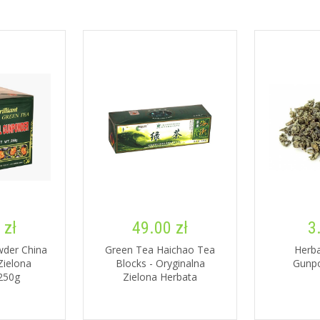
 zł
49.00 zł
3
wder China
Green Tea Haichao Tea
Herba
Zielona
Blocks - Oryginalna
Gunp
250g
Zielona Herbata