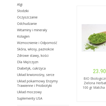
Algi
Słodziki
Oczyszczanie
Odchudzanie
Witaminy i minerały
Kolagen
Wzmocnienie i Odporność
Skóra, włosy, paznokcie
Zdrowe stawy, kości
Dla Mężczyzn
Diabetyk, cukrzyca
23.90
Układ krwionośny, serce
BIO Ekologicz
Układ pokarmowy Enzymy
Zielona Herba
Trawienne i Priobiotyki
100 gr Matcha
Układ moczowy
Suplementy USA