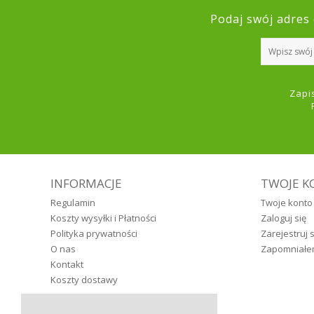
Podaj swój adres 
Zapi
INFORMACJE
TWOJE K
Regulamin
Twoje konto
Koszty wysyłki i Płatności
Zaloguj się
Polityka prywatności
Zarejestruj s
O nas
Zapomniałe
Kontakt
Koszty dostawy