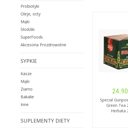
Probiotyki
Oleje, octy
Mąki
Słodziki
SuperFoods
Akcesoria Prozdrowotne
SYPKIE
Kasze
Mąki
Ziarno
24.90
Bakalie
Special Gunpo
Inne
Green Tea 
Herbata 
SUPLEMENTY DIETY