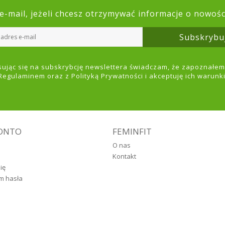
e-mail, jeżeli chcesz otrzymywać informacje o nowoś
Subskrybu
sując się na subskrybcję newslettera świadczam, że zapoznałem 
Regulaminem
oraz z
Polityką Prywatności
i akceptuję ich warunki
ONTO
FEMINFIT
O nas
Kontakt
ię
m hasła