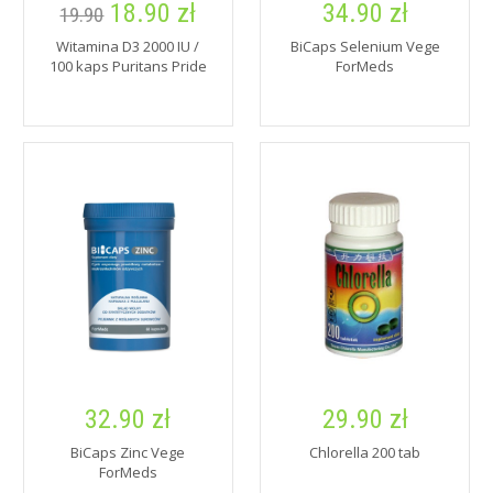
18.90 zł
34.90 zł
19.90
Witamina D3 2000 IU /
BiCaps Selenium Vege
100 kaps Puritans Pride
ForMeds
32.90 zł
29.90 zł
BiCaps Zinc Vege
Chlorella 200 tab
ForMeds