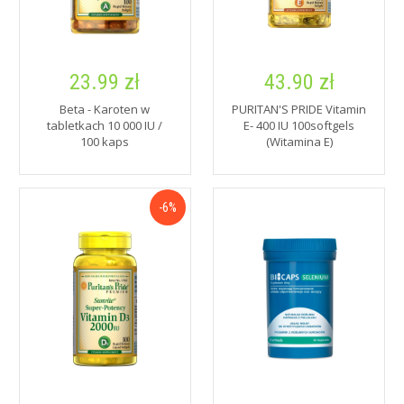
23.99 zł
43.90 zł
Beta - Karoten w
PURITAN'S PRIDE Vitamin
tabletkach 10 000 IU /
E- 400 IU 100softgels
100 kaps
(Witamina E)
-6%