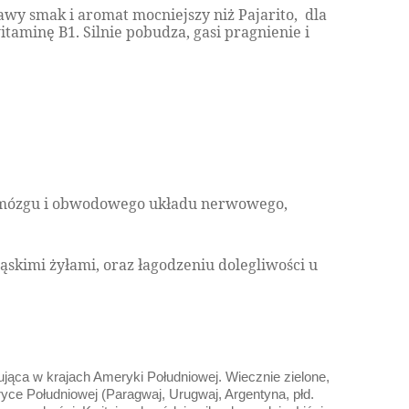
wy smak i aromat mocniejszy niż Pajarito,
dla
minę B1. Silnie pobudza, gasi pragnienie i
 mózgu i obwodowego układu nerwowego,
kimi żyłami, oraz łagodzeniu dolegliwości u
pująca w krajach Ameryki Południowej. Wiecznie zielone,
yce Południowej (Paragwaj, Urugwaj, Argentyna, płd.