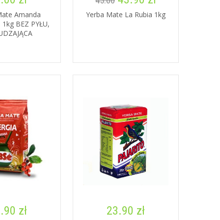
45.00
Mate Amanda
Yerba Mate La Rubia 1kg
 1kg BEZ PYŁU,
UDZAJĄCA
.90 zł
23.90 zł