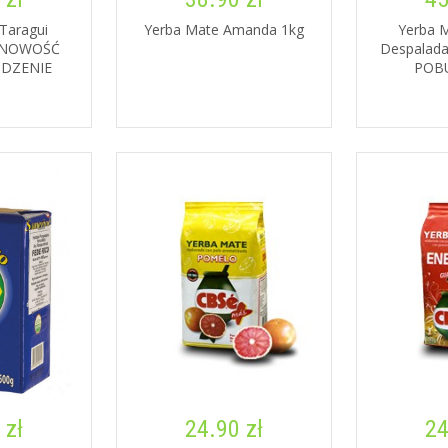
Taragui
Yerba Mate Amanda 1kg
Yerba 
g NOWOŚĆ
Despalada
DZENIE
POB
 zł
24.90 zł
24