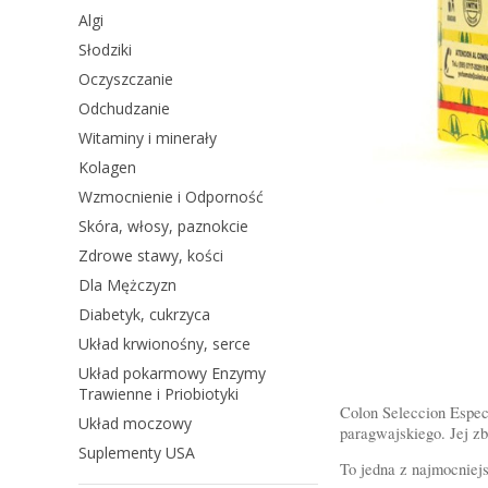
Algi
Słodziki
Oczyszczanie
Odchudzanie
Witaminy i minerały
Kolagen
Wzmocnienie i Odporność
Skóra, włosy, paznokcie
Zdrowe stawy, kości
Dla Mężczyzn
Diabetyk, cukrzyca
Układ krwionośny, serce
Układ pokarmowy Enzymy
Trawienne i Priobiotyki
Colon Seleccion Espec
Układ moczowy
paragwajskiego. Jej z
Suplementy USA
To jedna z najmocniej