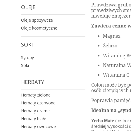
Prawdziwa grubo 
OLEJE
prawdziwych smak
niweluje zmęczen
Oleje spożywcze
Zawiera cenne w
Oleje kosmetyczne
Magnez
SOKI
Żelazo
Witaminę B
Syropy
Naturalna W
Soki
Witamina C
HERBATY
Colon może być p
osób cierpiących
Herbaty zielone
Poprawia pamięć 
Herbaty czerwone
Idealna na „syn
Herbaty czarne
Herbaty białe
Yerba Mate
( ostrok
Herbaty owocowe
średniej wysokości 