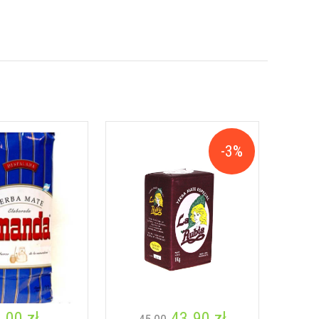
-3%
.00 zł
43.90 zł