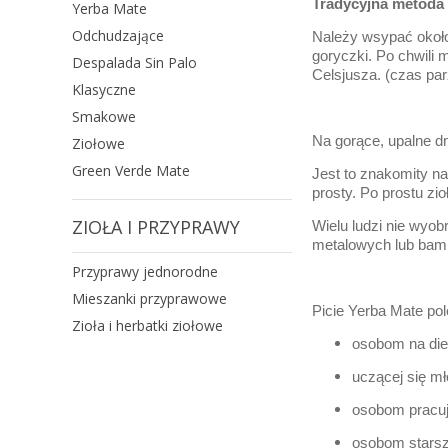
Tradycyjna metoda 
Yerba Mate
Odchudzające
Należy wsypać około 
goryczki. Po chwili 
Despalada Sin Palo
Celsjusza. (czas par
Klasyczne
Smakowe
Na gorące, upalne d
Ziołowe
Green Verde Mate
Jest to znakomity na
prosty. Po prostu zi
ZIOŁA I PRZYPRAWY
Wielu ludzi nie wyob
metalowych lub bambu
Przyprawy jednorodne
Mieszanki przyprawowe
Picie Yerba Mate p
Zioła i herbatki ziołowe
osobom na diec
uczącej się mł
osobom pracują
osobom starsz