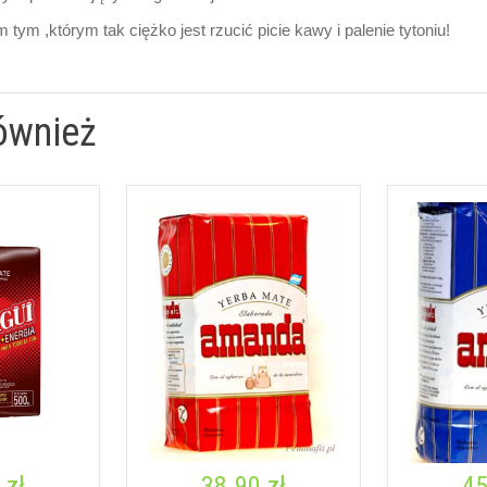
 tym ,którym tak ciężko jest rzucić picie kawy i palenie tytoniu!
ównież
 zł
38.90 zł
45