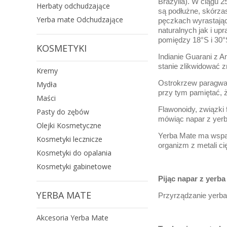
Brazylia). W ciągu 2
Herbaty odchudzające
są podłużne, skórzas
Yerba mate Odchudzające
pęczkach wyrastając
naturalnych jak i up
pomiędzy 18°S i 30°
KOSMETYKI
Indianie Guarani z A
stanie zlikwidować z
Kremy
Ostrokrzew paragwaj
Mydła
przy tym pamiętać, ż
Maści
Flawonoidy, związki
Pasty do zębów
mówiąc napar z yerb
Olejki Kosmetyczne
Yerba Mate ma wspan
Kosmetyki lecznicze
organizm z metali ci
Kosmetyki do opalania
Kosmetyki gabinetowe
Pijąc napar z yerba
YERBA MATE
Przyrządzanie yerba 
Akcesoria Yerba Mate