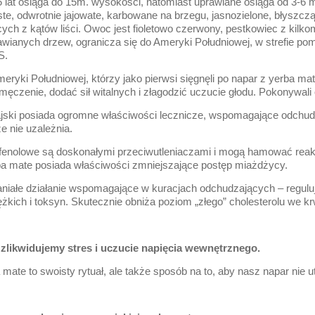
5 lat osiąga do 15m. wysokości, natomiast uprawiane osiąga od 3-6 m
te, odwrotnie jajowate, karbowane na brzegu, jasnozielone, błyszcz
ych z kątów liści. Owoc jest fioletowo czerwony, pestkowiec z kil
rawianych drzew, ogranicza się do Ameryki Południowej, w strefie 
S.
meryki Południowej, którzy jako pierwsi sięgnęli po napar z yerba mat
męczenie, dodać sił witalnych i złagodzić uczucie głodu. Pokonywali o
ski posiada ogromne właściwości lecznicze, wspomagające odchudza
e nie uzależnia.
 fenolowe są doskonałymi przeciwutleniaczami i mogą hamować reakcj
a mate posiada właściwości zmniejszające postęp miażdżycy.
iałe działanie wspomagające w kuracjach odchudzających – reguluj
ężkich i toksyn. Skutecznie obniża poziom „złego” cholesterolu we kr
 zlikwidujemy stres i uczucie napięcia wewnętrznego.
mate to swoisty rytuał, ale także sposób na to, aby nasz napar nie 