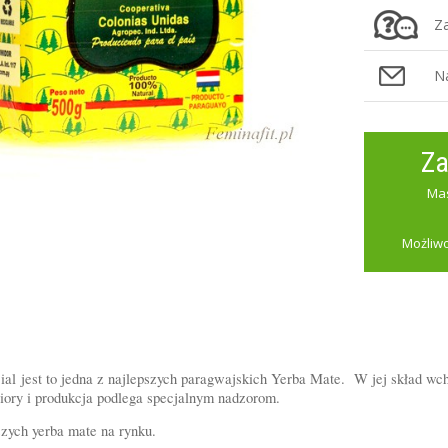
Za
N
Za
Mas
Możliwo
ial jest to jedna z najlepszych paragwajskich Yerba Mate.
W jej skład wch
biory i produkcja podlega specjalnym nadzorom.
szych yerba mate na rynku.