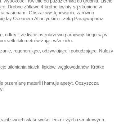
. wysokości. Kwitnie od października do grudnia. Liście
ące. Drobne żółtawe 4-krotne kwiaty są skupione w
koma nasionami. Obszar występowania, zarówno
pomiędzy Oceanem Atlantyckim i rzeką Paragwaj oraz
e, odkryli, że liście ostrokrzewu paragwajskiego są w
ni setki kilometrów żując w/w zioło.
nie, regenerujące, odżywiające i pobudzające. Należy
e utleniania białek, lipidów, węglowodanów. Krótko
e przemianę materii i hamuje apetyt. Oczyszcza
wi.
utracił swoich właściwości leczniczych i smakowych.