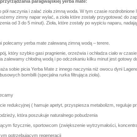
przyrządzania paragwajskiej yerba mate:
pół naczynia i zalać zioła zimną woda. W tym czasie rozdrobnione 
możemy zimny napar wylać, a zioła które zostały przygotować do zap
zenia od 3 do 5 minut). Zioła, które zostały po wypiciu naparu, nadaj
ni polecamy yerba mate zalewaną zimną wodą – terere.
pój, który szybko gasi pragnienie, orzeźwia i ochładza ciało w czas
oła zalewamy chłodną wodą i po odczekaniu kilku minut jest gotowy 
raża sobie picia Yerba Mate z innego naczynia niż owocu dyni Lagen
sowych bombilli (specjalna rurka filtrująca zioła).
olecamy
ie redukcyjnej ( hamuje apetyt, przyspiesza metabolizm, reguluje p
odzieży, która poszukuje naturalnego pobudzenia
cym fizycznie, sportowcom (zwiększenie wytrzymałości, koncentracj
ym potrzebującym regeneracji