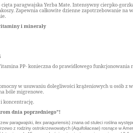
cięta paragwajska Yerba Mate. Intensywny cierpko-gorzka
oszy. Zapewnia całkowite dzienne zapotrzebowanie na wita
ie.
itaminy i minerały
6
itamina PP- konieczna do prawidłowego funkcjonowania
omocny w usuwaniu dolegliwości krążeniowych u osób z wąs
 na bóle migrenowe.
i koncentrację.
drom dnia poprzedniego”!
rzew paragwajski, ilex paraguriensis) znana od stuleci roślina wystę
drzewo z rodziny ostrokrzewowatych (Aquifoliaceae) rosnące w Amer