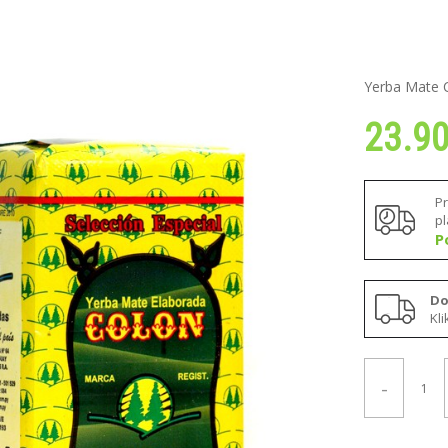
Yerba Mate 
23.9
P
p
P
Do
Kl
-