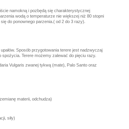
liście namokną i pozbędą się charakterystycznej
arzenia wodą o temperaturze nie większej niż 80 stopni
ą się do ponownego parzenia.( od 2 do 3 razy).
ie upałów. Sposób przygotowania terere jest nadzwyczaj
do spożycia. Terere możemy zalewać do pięciu razy.
daria Vulgaris zwanej tykwą (mate), Palo Santo oraz
rzemianę materii, odchudza)
i, siły)