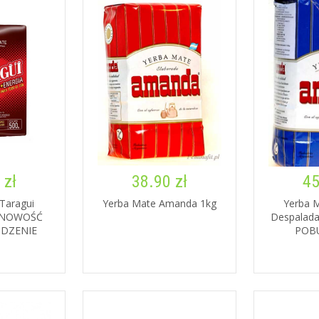
 zł
38.90 zł
45
Taragui
Yerba Mate Amanda 1kg
Yerba 
g NOWOŚĆ
Despalada
DZENIE
POB