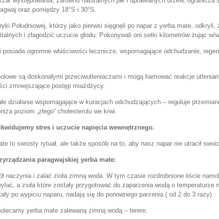
zar występowania, zarówno naturalnych jak i uprawianych drzew, ogranicza 
ragwaj oraz pomiędzy 18°S i 30°S.
yki Południowej, którzy jako pierwsi sięgnęli po napar z yerba mate, odkryli,
talnych i złagodzić uczucie głodu. Pokonywali oni setki kilometrów żując w/w
i posiada ogromne właściwości lecznicze, wspomagające odchudzanie, regene
nolowe są doskonałymi przeciwutleniaczami i mogą hamować reakcje utleniani
ści zmniejszające postęp miażdżycy.
e działanie wspomagające w kuracjach odchudzających – reguluje przemianę 
niża poziom „złego” cholesterolu we krwi.
likwidujemy stres i uczucie napięcia wewnętrznego.
te to swoisty rytuał, ale także sposób na to, aby nasz napar nie utracił swo
zyrządzania paragwajskiej yerba mate:
ł naczynia i zalać zioła zimną woda. W tym czasie rozdrobnione liście namok
ać, a zioła które zostały przygotować do zaparzenia wodą o temperaturze nie
stały po wypiciu naparu, nadają się do ponownego parzenia.( od 2 do 3 razy).
polecamy yerba mate zalewaną zimną wodą – terere.