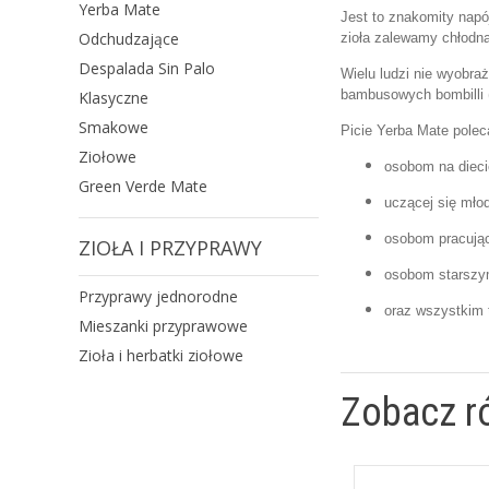
Yerba Mate
Jest to znakomity napój
Odchudzające
zioła zalewamy chłodną
Despalada Sin Palo
Wielu ludzi nie wyobra
bambusowych bombilli (s
Klasyczne
Smakowe
Picie Yerba Mate pole
Ziołowe
osobom na dieci
Green Verde Mate
uczącej się mło
osobom pracując
ZIOŁA I PRZYPRAWY
osobom starszym
Przyprawy jednorodne
oraz wszystkim t
Mieszanki przyprawowe
Zioła i herbatki ziołowe
Zobacz r