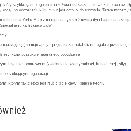
, który szybko gasi pragnienie, orzeźwia i ochładza ciało w czasie upałów. 
 wodą i po odczekaniu kilku minut jest gotowy do spożycia. Terere możemy z
ża sobie picia Yerba Mate z innego naczynia niż owocu dyni Lagendaria Vulga
pecjalna rurka filtrująca zioła).
camy
e redukcyjnej ( hamuje apetyt, przyspiesza metabolizm, reguluje przemianę m
dzieży, która poszukuje naturalnego pobudzenia
ym fizycznie, sportowcom (zwiększenie wytrzymałości, koncentracji, siły)
 potrzebującym regeneracji
ym ,którym tak ciężko jest rzucić picie kawy i palenie tytoniu!
ównież