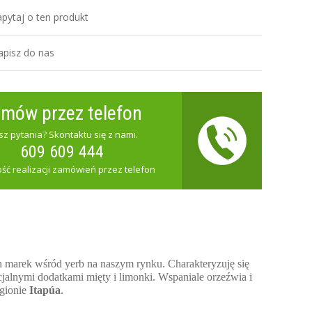
pytaj o ten produkt
apisz do nas
mów przez telefon
z pytania? Skontaktu się z nami.
609 609 444
ść realizacji zamówień przez telefon
h marek wśród yerb na naszym rynku. Charakteryzuję się
lnymi dodatkami mięty i limonki. Wspaniale orzeźwia i
egionie
Itapúa
.