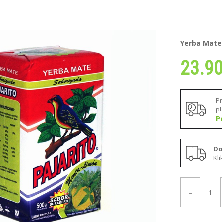
Yerba Mate
23.9
P
p
P
Do
Kl
-