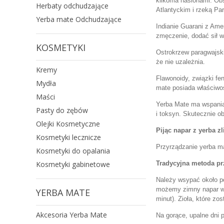
kilkoma nasionami. Obs
Herbaty odchudzające
Atlantyckim i rzeką Pa
Yerba mate Odchudzające
Indianie Guarani z Amer
zmęczenie, dodać sił wi
KOSMETYKI
Ostrokrzew paragwajsk
że nie uzależnia.
Kremy
Flawonoidy, związki fe
Mydła
mate posiada właściwo
Maści
Yerba Mate ma wspaniał
Pasty do zębów
i toksyn. Skutecznie ob
Olejki Kosmetyczne
Pijąc napar z yerba z
Kosmetyki lecznicze
Przyrządzanie yerba ma
Kosmetyki do opalania
Kosmetyki gabinetowe
Tradycyjna metoda pr
Należy wsypać około pó
możemy zimny napar wyl
YERBA MATE
minut). Zioła, które zo
Akcesoria Yerba Mate
Na gorące, upalne dni 