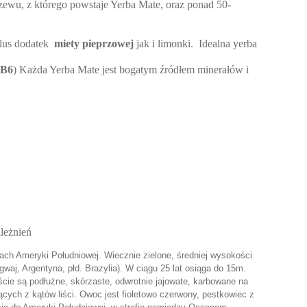
zewu, z którego powstaje Yerba Mate, oraz ponad 50-
plus dodatek
miety pieprzowej
jak i limonki. Idealna yerba
 B6
) Każda Yerba Mate jest bogatym źródłem minerałów i
leżnień
ajach Ameryki Południowej. Wiecznie zielone, średniej wysokości
aj, Argentyna, płd. Brazylia). W ciągu 25 lat osiąga do 15m.
ście są podłużne, skórzaste, odwrotnie jajowate, karbowane na
cych z kątów liści. Owoc jest fioletowo czerwony, pestkowiec z