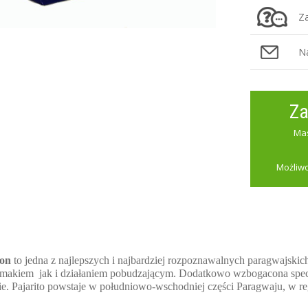
Za
N
Za
Mas
Możliwo
mon
to jedna z najlepszych i najbardziej rozpoznawalnych paragwajskic
akiem jak i działaniem pobudzającym. Dodatkowo wzbogacona specja
ie. Pajarito powstaje w południowo-wschodniej części Paragwaju, w r