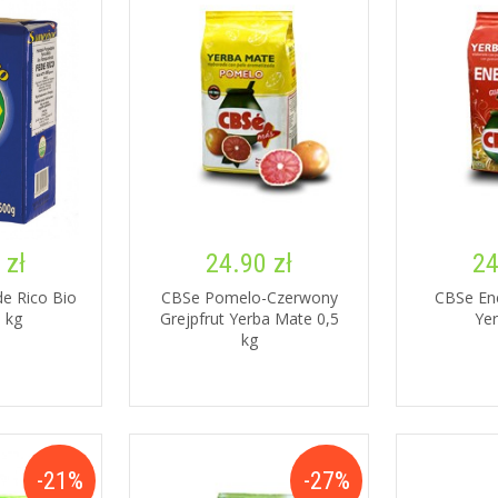
 zł
24.90 zł
24
e Rico Bio
CBSe Pomelo-Czerwony
CBSe En
 kg
Grejpfrut Yerba Mate 0,5
Ye
kg
-21%
-27%