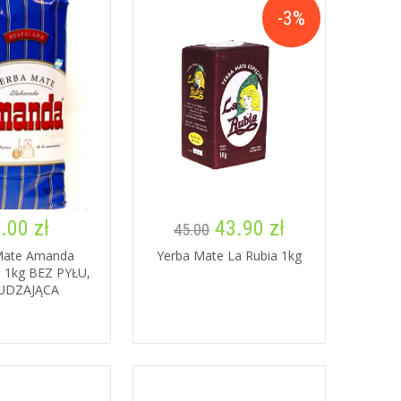
-3%
.00 zł
43.90 zł
45.00
Mate Amanda
Yerba Mate La Rubia 1kg
 1kg BEZ PYŁU,
UDZAJĄCA