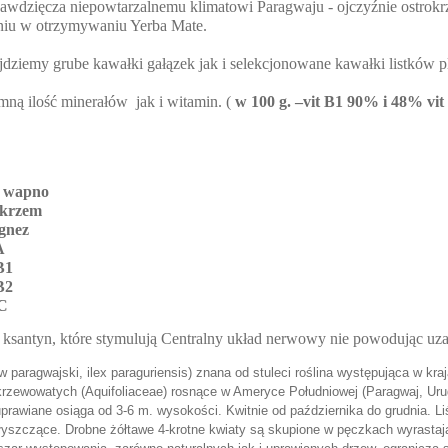
awdzięcza niepowtarzalnemu klimatowi Paragwaju - ojczyźnie ostrokr
niu w otrzymywaniu Yerba Mate.
jdziemy grube kawałki gałązek jak i selekcjonowane kawałki listków 
omną ilość minerałów jak i witamin. (
w 100 g. –vit B1 90% i 48% vit
, wapno
 krzem
agnez
A
B1
B2
 C
 ksantyn, które stymulują Centralny układ nerwowy nie powodując uza
w paragwajski, ilex paraguriensis) znana od stuleci roślina występująca w kr
krzewowatych (Aquifoliaceae) rosnące w Ameryce Południowej (Paragwaj, Urugw
prawiane osiąga od 3-6 m. wysokości. Kwitnie od października do grudnia. Li
błyszczące. Drobne żółtawe 4-krotne kwiaty są skupione w pęczkach wyrastają