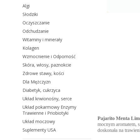
Algi
Słodziki
Oczyszczanie
Odchudzanie
Witaminy i minerały
Kolagen
Wzmocnienie i Odporność
Skóra, włosy, paznokcie
Zdrowe stawy, kości
Dla Mężczyzn
Diabetyk, cukrzyca
Układ krwionośny, serce
Układ pokarmowy Enzymy
Trawienne i Priobiotyki
Pajarito Menta Li
Układ moczowy
mocnym aromatem, sm
Suplementy USA
doskonała na trawien