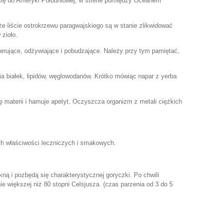
się do Ameryki Południowej, w strefie pomiędzy Oceanem
 że liście ostrokrzewu paragwajskiego są w stanie zlikwidować
 zioło.
rujące, odżywiające i pobudzające. Należy przy tym pamiętać,
a białek, lipidów, węglowodanów. Krótko mówiąc napar z yerba
materii i hamuje apetyt. Oczyszcza organizm z metali ciężkich
ich właściwości leczniczych i smakowych.
ną i pozbędą się charakterystycznej goryczki. Po chwili
 większej niż 80 stopni Celsjusza. (czas parzenia od 3 do 5