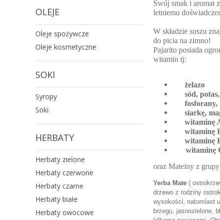
Swój smak i aromat z
OLEJE
letniemu doświadcze
W składzie suszu zna
Oleje spożywcze
do picia na zimno!
Oleje kosmetyczne
Pajarito posiada ogr
witamin tj:
SOKI
żelazo
sód, potas
Syropy
fosforany,
Soki
siarkę, m
witaminę 
witaminę 
HERBATY
witaminę 
witaminę
Herbaty zielone
oraz Mateiny z grupy
Herbaty czerwone
Yerba Mate
( ostrokrze
Herbaty czarne
drzewo z rodziny ostro
Herbaty białe
wysokości, natomiast u
brzegu, jasnozielone, 
Herbaty owocowe