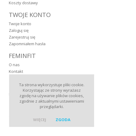
Koszty dostawy
TWOJE KONTO
Twoje konto
Zaloguj się
Zarejestruj się
Zapomniałem hasła
FEMINFIT
O nas
Kontakt
KONTAKT
Ta strona wykorzystuje pliki cookie.
Korzystając ze strony wyrażasz
FeminaFit, ul. 3 Maja 19, 81-181 Gdynia
zgodę na używanie plików cookies,
zgodnie z aktualnymi ustawieniami
Zadzwoń do nas:
przeglądarki.
58 625 02 29
e-mail:
WIĘCEJ
ZGODA
biuro@feminafit.pl