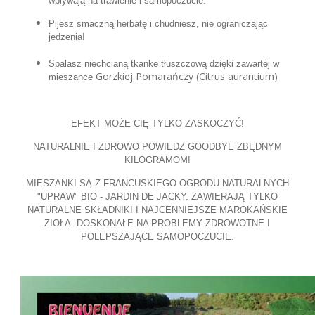
wpływają na trawienie i samopoczucie.
Pijesz smaczną herbatę i chudniesz, nie ograniczając
jedzenia!
Spalasz niechcianą tkanke tłuszczową dzięki zawartej w
Gorzkiej Pomarańczy (Citrus aurantium)
mieszance
EFEKT MOŻE CIĘ TYLKO ZASKOCZYĆ!
NATURALNIE I ZDROWO POWIEDZ GOODBYE ZBĘDNYM
KILOGRAMOM!
MIESZANKI SĄ Z FRANCUSKIEGO OGRODU NATURALNYCH
"UPRAW" BIO - JARDIN DE JACKY. ZAWIERAJĄ TYLKO
NATURALNE SKŁADNIKI I NAJCENNIEJSZE MAROKAŃSKIE
ZIOŁA. DOSKONAŁE NA PROBLEMY ZDROWOTNE I
POLEPSZAJĄCE SAMOPOCZUCIE.