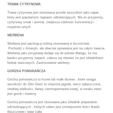
TRAWA CYTRYNOWA
Trawa cytrynowa jest stosowana przede wszystkim jako napar ,
który jest popularnym napojem odświeżającym. Ma on przyjemny,
cytrynowy smak i aromat, zwiększa zdolność koncentracji i
rozjaśnia umysł.
WERBENA
Werbena jest pachnącą rośliną stosowaną w lecznictwie.
Pochodzi z Ameryki, ale obecnie uprawiana jest na całym świecie.
Werbenę jako przyprawę dodaje się do potraw dlatego, że ma
bardzo przyjemny zapach, zdarza się również że jest składnikiem
herbat owocowych. Zastosowanie werbeny:
GORZKA POMARAŃCZA
Gorzka pomarańcza to krzew lub małe drzewo , które osiąga
wysokość do 10m.Owoc to mięsista jagoda, nieco spłaszczona,
średniej wielkości, barwy ciemnopomarańczowej, w smaku owoc
jest gorzki i kwaśny.
Gorzka pomarańcza jest stosowana jako składnik preparatów
odchudzających , których celem jest zmniejszenie ilości tkanki
tłuszczowej i wagi ciała.