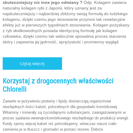
skuteczniejszy niz inne jego odmiany ?
Odp. Kolagem zawiera
naturalny kolagen rybi z Japonii, który uznany jest za
najskuteczniejszy i najbardziej zbliżony swoją formułą do ludzkiego
kolagenu, dzięki czemu jego stosowanie przynosi tak rewelacyjne
efekty już w pierwszych tygodniach stosowania. Kolagen pozyskany
z ryb słodkowodnych posiada identyczną formułę jak kolagen
człowieka, dzięki czemu tak widocznie spowalnia proces starzenia
skóry i zapewnia jej jędrność, sprężystość i promienny wygląd.
czytaj więcej
Korzystaj z drogocennych właściwości
Chlorelli
Zawarte w pożywieniu proteiny i lipidy dostarczają organizmowi
niezbędnych ilości kalorii, potrzebnych dla gospodarki komórkowej.
Witaminy i minerały są życiodajnymi substancjami, zaangażowanymi w
proces spalania wewnątrzkomórkowego niezbędnego do produkcji energii.
Kiedy zjemy więcej kalorii niż potrzebujemy, wówczas nasze ciało
zamienia je w tłuszcz i gromadzi w postaci rezerw. Dobrze