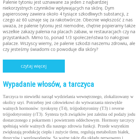
Palenie tytoniu jest uznawane za jeden z najbardziej
niekorzystnych czynników wpływających na skórę. Dym
papierosowy zawiera około 4 tysiące szkodliwych substancji, z
czego aż 60 uznaje się za rakotwórcze. Obecnie większość z nas
uważa, że palenie tytoniu jest niemodne, chętnie popieramy także
wszelkie zakazy palenia na placach zabaw, w restauracjach czy na
przystankach. Mimo to, ponad 1/3 społeczeństwa to nałogowi
palacze. Wszyscy wiemy, że palenie szkodzi naszemu zdrowiu, ale
czy jesteśmy świadomi co powoduje dla skóry?
czytaj więcej
Wypadanie włosów, a tarczyca
Tarczyca to niewielki narząd wydzielania wewnętrznego, zlokalizowany w
okolicy szyi. Potrzebny jest człowiekowi do wytwarzania niezwykle
ważnych hormonów: tyroksyny (T4), trójjodotyroniny (T3) i reverse
trójjodotyroniny (rT3). Synteza tych związków jest zależna od podaży jodu
dostarczonego z pokarmem i powietrzem oddechowym. Hormony tarczycy
spełniają wiele ważnych dla naszego zdrowia funkcji. Przede wszystkim
zwiększają produkcję ciepła i zużycie tlenu, regulują metabolizm białek,
tłuszczów i węglowodanów. Są ważne także dla układu nerwowego i