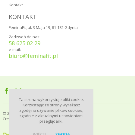
Kontakt
KONTAKT
FeminaFit, ul. 3 Maja 19, 81-181 Gdynia
Zadzwoń do nas:
58 625 02 29
e-mail:
biuro@feminafit.pl
Ta strona wykorzystuje pliki cookie.
Korzystając ze strony wyrażasz
zgodę na używanie plików cookies,
© 2016-2026 Femina Fit |
Polityka prywatności
|
zgodnie z aktualnymi ustawieniami
Created by
WebProjekt
przeglądarki.
WIĘCEJ
ZGODA